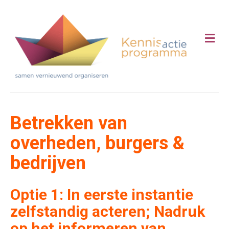
Me
Betrekken van
overheden, burgers &
bedrijven
Optie 1:
In eerste instantie
zelfstandig acteren; Nadruk
op het informeren van