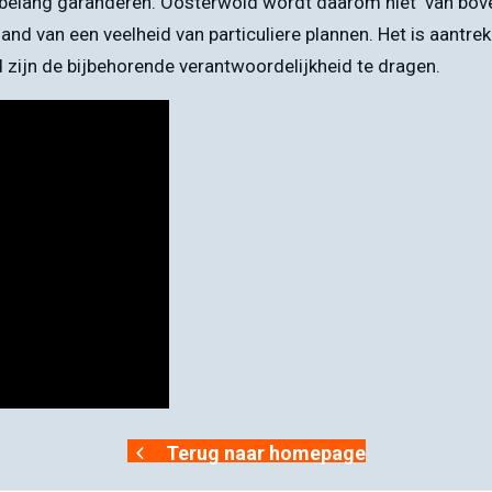
 belang garanderen. Oosterwold wordt daarom niet ‘van bov
d van een veelheid van particuliere plannen. Het is aantrekke
 zijn de bijbehorende verantwoordelijkheid te dragen.
Terug naar homepage