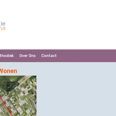
thodiek
Over Ons
Contact
 Wonen