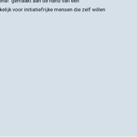
enaf’ gemaakt aan de hand van een
lijk voor initiatiefrijke mensen die zelf willen