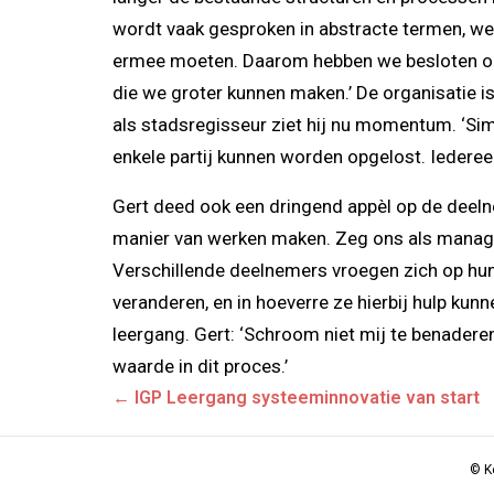
wordt vaak gesproken in abstracte termen, wee
ermee moeten. Daarom hebben we besloten ons t
die we groter kunnen maken.’ De organisatie i
als stadsregisseur ziet hij nu momentum. ‘S
enkele partij kunnen worden opgelost. Iederee
Gert deed ook een dringend appèl op de deeln
manier van werken maken. Zeg ons als managem
Verschillende deelnemers vroegen zich op hun 
veranderen, en in hoeverre ze hierbij hulp kun
leergang. Gert: ‘Schroom niet mij te benaderen
waarde in dit proces.’
Posts
← IGP Leergang systeeminnovatie van start
navigation
© K