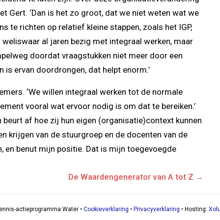
t Gert. ‘Dan is het zo groot, dat we niet weten wat we
e richten op relatief kleine stappen, zoals het IGP,
s weliswaar al jaren bezig met integraal werken, maar
impelweg doordat vraagstukken niet meer door een
n is ervan doordrongen, dat helpt enorm.’
emers. ‘We willen integraal werken tot de normale
ent vooral wat ervoor nodig is om dat te bereiken.’
beurt af hoe zij hun eigen (organisatie)context kunnen
nen krijgen van de stuurgroep en de docenten van de
, en benut mijn positie. Dat is mijn toegevoegde
De Waardengenerator van A tot Z →
ennis-actieprogramma Water •
Cookieverklaring
•
Privacyverklaring
• Hosting:
Xolu