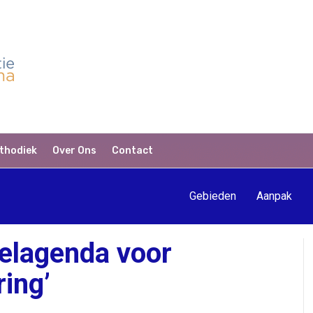
thodiek
Over Ons
Contact
Gebieden
Aanpak
elagenda voor
ing’