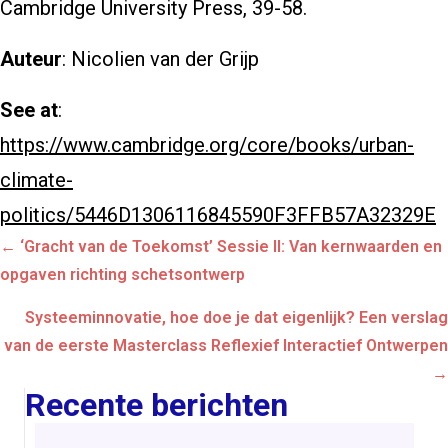
Cambridge University Press, 39-58.
Auteur
: Nicolien van der Grijp
See at
:
https://www.cambridge.org/core/books/urban-
climate-
politics/5446D1306116845590F3FFB57A32329E
Posts
← ‘Gracht van de Toekomst’ Sessie II: Van kernwaarden en
navigation
opgaven richting schetsontwerp
Systeeminnovatie, hoe doe je dat eigenlijk? Een verslag
van de eerste Masterclass Reflexief Interactief Ontwerpen
→
Recente berichten