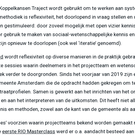
Koppelkansen Traject wordt gebruikt om te werken aan systee
ethodiek is reflexiviteit, het doorlopend in vraag stellen 
en gestimuleerd: door zoveel mogelijk met open vizier kenni
 gebruik te maken van sociaal-wetenschappelijke kennis en 
ijn opnieuw te doorlopen (ook wel ‘iteratie’ genoemd).
ad
wordt reflexiviteit op diverse manieren in de praktijk ge
chte sessies waarin deelnemers in het projectteam en wetens
verder te doorgronden. Sinds het voorjaar van 2019 zijn e
eente Amsterdam die de opdracht hadden gekregen om tech
traatprofielen. Samen is gewerkt aan het inrichten van het 
 en aan het interpreteren van de uitkomsten. Dit heeft niet a
ennis en methoden, zowel aan de kant van de gemeente als a
sses’ voorzien waarin projectteams bekend worden gemaakt 
e
eerste RIO Masterclass
werd er o.a. aandacht besteed aa