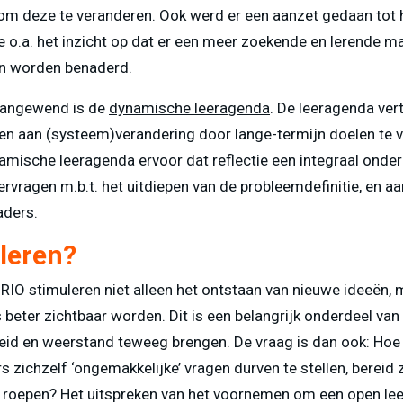
om deze te veranderen. Ook werd er een aanzet gedaan tot h
o.a. het inzicht op dat er een meer zoekende en lerende man
en worden benaderd.
 aangewend is de
dynamische leeragenda
. De leeragenda ver
rken aan (systeem)verandering door lange-termijn doelen te 
mische leeragenda ervoor dat reflectie een integraal onderd
agen m.b.t. het uitdiepen van de probleemdefinitie, en aan 
aders.
leren?
IO stimuleren niet alleen het ontstaan van nieuwe ideeën, 
eter zichtbaar worden. Dit is een belangrijk onderdeel van 
id en weerstand teweeg brengen. De vraag is dan ook: Hoe
zichzelf ‘ongemakkelijke’ vragen durven te stellen, bereid zi
 roepen? Het uitspreken van het voornemen om een open lee