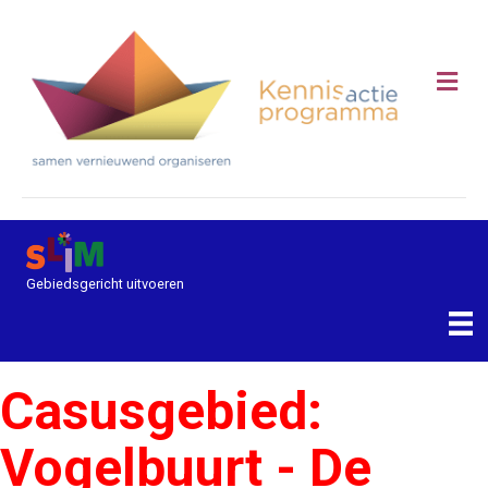
Me
Gebiedsgericht uitvoeren
Casusgebied:
Vogelbuurt - De