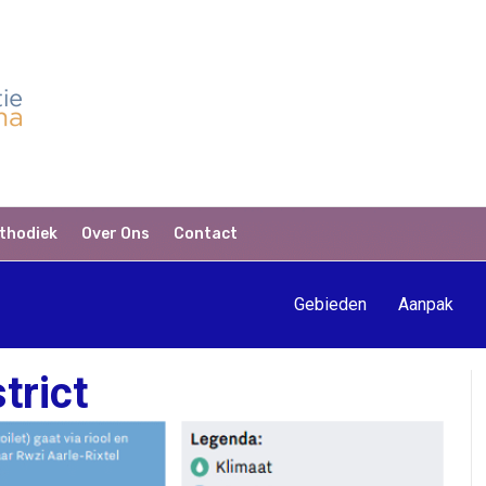
thodiek
Over Ons
Contact
Gebieden
Aanpak
trict