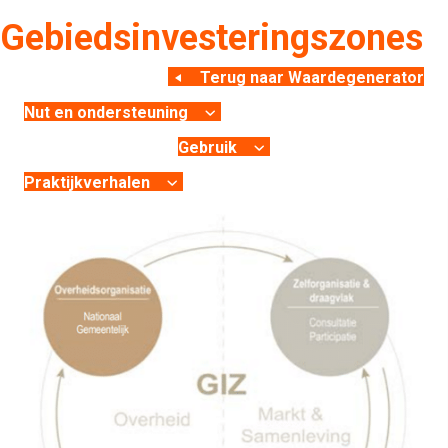
Gebiedsinvesteringszones
Terug naar Waardegenerator
Nut en ondersteuning
Gebruik
Praktijkverhalen