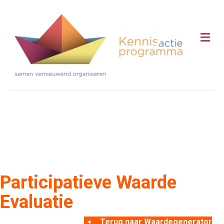
Me
Participatieve Waarde
Evaluatie
Terug naar Waardegenerator