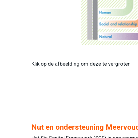
Klik op de afbeelding om deze te vergroten
Nut en ondersteuning Meervou
Het Six Capital Framework (SCF) is een raamw