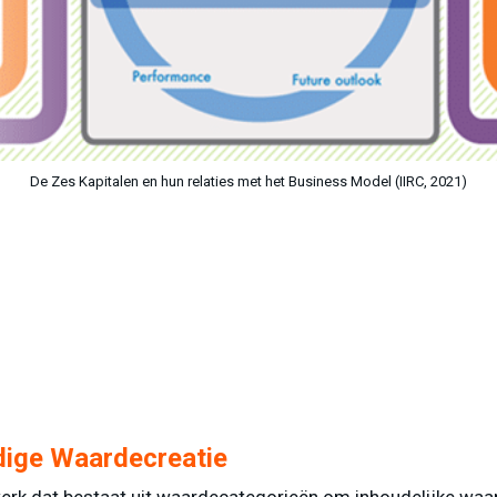
De Zes Kapitalen en hun relaties met het Business Model (IIRC, 2021)
dige Waardecreatie
erk dat bestaat uit waardecategorieën om inhoudelijke waar