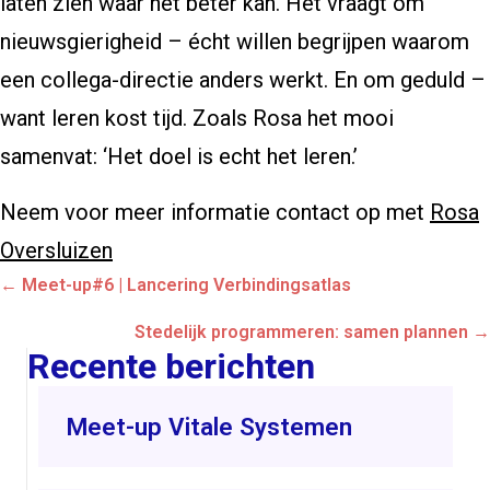
laten zien waar het beter kan. Het vraagt om
nieuwsgierigheid – écht willen begrijpen waarom
een collega-directie anders werkt. En om geduld –
want leren kost tijd. Zoals Rosa het mooi
samenvat: ‘Het doel is echt het leren.’
Neem voor meer informatie contact op met
Rosa
Oversluizen
Posts
← Meet-up#6 | Lancering Verbindingsatlas
navigation
Stedelijk programmeren: samen plannen →
Recente berichten
Meet-up Vitale Systemen