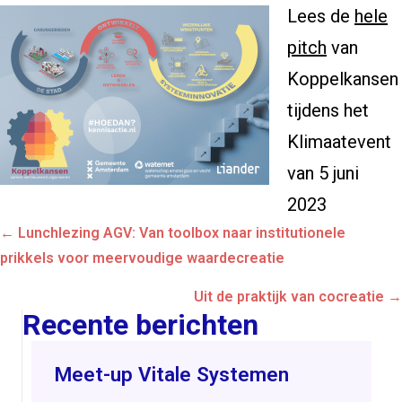
Lees de
hele
pitch
van
Koppelkansen
tijdens het
Klimaatevent
van 5 juni
2023
Posts
← Lunchlezing AGV: Van toolbox naar institutionele
navigation
prikkels voor meervoudige waardecreatie
Uit de praktijk van cocreatie →
Recente berichten
Meet-up Vitale Systemen