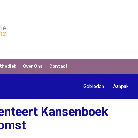
thodiek
Over Ons
Contact
Gebieden
Aanpak
enteert Kansenboek
komst