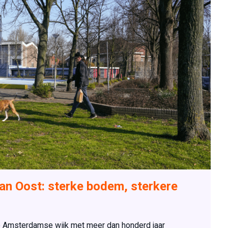
n Oost: sterke bodem, sterkere
ke Amsterdamse wijk met meer dan honderd jaar