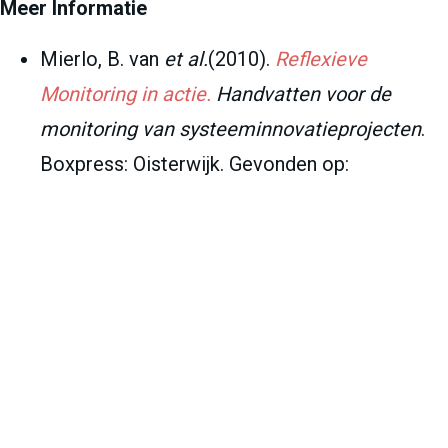
Meer Informatie
Mierlo, B. van
et al.
(2010).
Reflexieve
Monitoring in actie.
Handvatten voor de
monitoring van systeeminnovatieprojecten
.
Boxpress: Oisterwijk. Gevonden op:
https://research.wur.nl/en/publications/reflexi
eve-monitoring-in-actie-handvatten-voor-de-
monitoring-van-
In het kort: Dynamische leeragenda op
transitionsinpractice.nl
© Kennis-actieprogramma Water •
Cookieverklaring
•
Privacyverklaring
•
Hosting:
Xolution