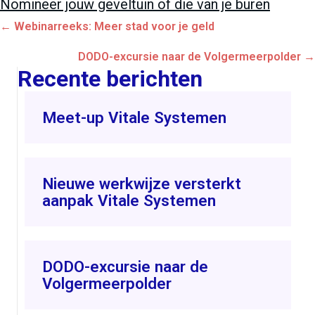
Nomineer jouw geveltuin of die van je buren
Posts
← Webinarreeks: Meer stad voor je geld
navigation
DODO-excursie naar de Volgermeerpolder →
Recente berichten
Meet-up Vitale Systemen
Nieuwe werkwijze versterkt
aanpak Vitale Systemen
DODO-excursie naar de
Volgermeerpolder