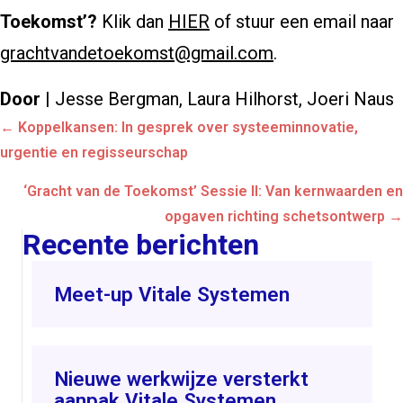
Toekomst’?
Klik dan
HIER
of stuur een email naar
grachtvandetoekomst@gmail.com
.
Door
| Jesse Bergman, Laura Hilhorst, Joeri Naus
Posts
← Koppelkansen: In gesprek over systeeminnovatie,
navigation
urgentie en regisseurschap
‘Gracht van de Toekomst’ Sessie II: Van kernwaarden en
opgaven richting schetsontwerp →
Recente berichten
Meet-up Vitale Systemen
Nieuwe werkwijze versterkt
aanpak Vitale Systemen