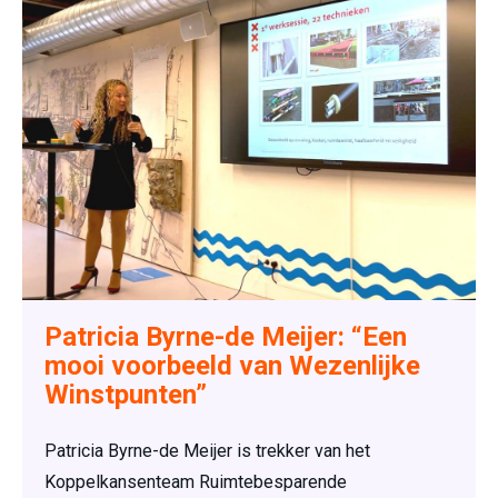
Patricia Byrne-de Meijer: “Een
mooi voorbeeld van Wezenlijke
Winstpunten”
Patricia Byrne-de Meijer is trekker van het
Koppelkansenteam Ruimtebesparende